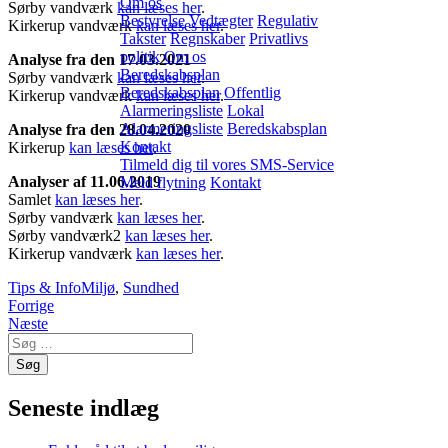
Om os
Sørby vandværk
kan læses her
.
Bestyrelse
Vedtægter
Regulativ
Kirkerup vandværk
kan læses her
.
Takster
Regnskaber
Privatlivs
politik
Om os
Analyse fra den 17.03.2021
Beredskabsplan
Sørby vandværk
kan læses her
.
Beredskabsplan
Offentlig
Kirkerup vandværk
kan læses her
.
Alarmeringsliste
Lokal
Alarmeringsliste
Beredskabsplan
Analyse fra den 28.04.2020
Kontakt
Kirkerup
kan læses her
.
Tilmeld dig til vores SMS-Service
Analyser af 11.06.2019
Meld flytning
Kontakt
Samlet
kan læses her
.
Sørby vandværk
kan læses her
.
Sørby vandværk2
kan læses her
.
Kirkerup vandværk
kan læses her
.
Tips & Info
Miljø
,
Sundhed
Indlægsnavigation
Forrige
Næste
Seneste indlæg