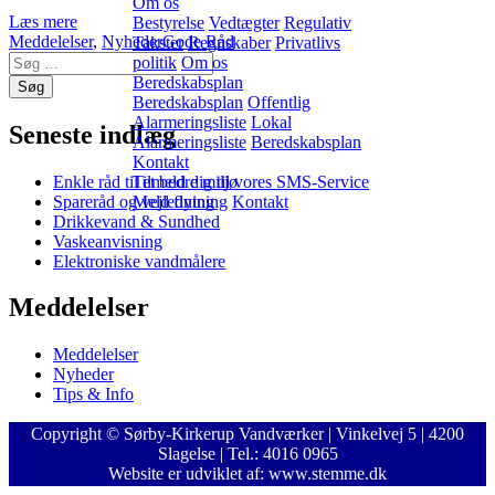
Om os
Læs mere
Bestyrelse
Vedtægter
Regulativ
Meddelelser
,
Nyheder
Gode Råd
Takster
Regnskaber
Privatlivs
politik
Om os
Beredskabsplan
Beredskabsplan
Offentlig
Alarmeringsliste
Lokal
Seneste indlæg
Alarmeringsliste
Beredskabsplan
Kontakt
Enkle råd til et bedre miljø
Tilmeld dig til vores SMS-Service
Spareråd og vejledning
Meld flytning
Kontakt
Drikkevand & Sundhed
Vaskeanvisning
Elektroniske vandmålere
Meddelelser
Meddelelser
Nyheder
Tips & Info
Copyright © Sørby-Kirkerup Vandværker | Vinkelvej 5 | 4200
Slagelse | Tel.: 4016 0965
Website er udviklet af: www.stemme.dk