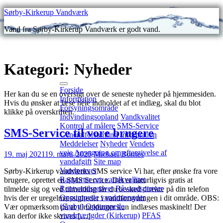
Gå
Sørby-Kirkerup Vandværk
videre
Vand fra Sørby-Kirkerup Vandværk er godt vand.
til
indhold
Kategori:
Nyheder
Forside
Her kan du se en oversigt over de seneste nyheder på hjemmesiden.
Information
Hvis du ønsker at læse hele indholdet af et indlæg, skal du blot
Forsyningsområde
klikke på overskriften.
Indvindingsopland
Vandkvalitet
Kontrol af målere
SMS-Service
SMS-Service til vore brugere
Generalforsamling
Information
Meddelelser
Nyheder
Vendets
veje
Ansøgning om eftergivelse af
19. maj 2021
19. marts 2025
Michael Borries
vandafgift
Site map
Vandprøver
Sørby-Kirkerup vandværks SMS service Vi har, efter ønske fra vore
Rapporter om vandkvallitet
brugere, oprettet en SMS Service. Det er naturligvis gratis at
Rentvandsprøver
Råvandsprøver
tilmelde sig og ved tilmelding får du besked direkte på din telefon
Oppumpede vandmængder
hvis der er uregelmæssigheder i vandforsyningen i dit område. OBS:
(Sørby)
Oppumpede
Vær opmærksom på at tilmeldinger kun indlæses maskinelt! Der
vandmængder (Kirkerup)
PFAS
kan derfor ikke skrives […]