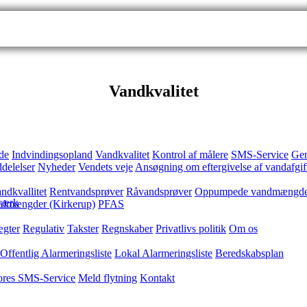
Vandkvalitet
de
Indvindingsopland
Vandkvalitet
Kontrol af målere
SMS-Service
Gen
delelser
Nyheder
Vendets veje
Ansøgning om eftergivelse af vandafgif
ndkvallitet
Rentvandsprøver
Råvandsprøver
Oppumpede vandmængder
værk
dmængder (Kirkerup)
PFAS
ægter
Regulativ
Takster
Regnskaber
Privatlivs politik
Om os
Offentlig Alarmeringsliste
Lokal Alarmeringsliste
Beredskabsplan
vores SMS-Service
Meld flytning
Kontakt