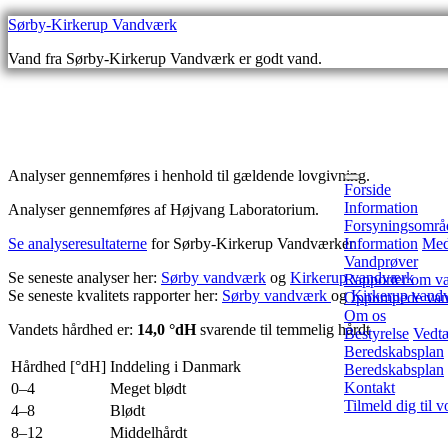
Gå
Sørby-Kirkerup Vandværk
videre
Vand fra Sørby-Kirkerup Vandværk er godt vand.
til
indhold
Analyser gennemføres i henhold til gældende lovgivning.
Forside
Information
Analyser gennemføres af Højvang Laboratorium.
Forsyningsområ
Se analyseresultaterne
for Sørby-Kirkerup Vandværker
Information
Med
Vandprøver
Se seneste analyser her:
Sørby vandværk
og
Kirkerup vandværk
Rapporter om va
Se seneste kvalitets rapporter her:
Sørby vandværk
og
Kirkerup vand
Oppumpede van
Om os
Vandets hårdhed er:
14,0 °dH
svarende til temmelig hårdt
Bestyrelse
Vedt
Beredskabsplan
Hårdhed [°dH]
Inddeling i Danmark
Beredskabsplan
Kontakt
0–4
Meget blødt
Tilmeld dig til 
4–8
Blødt
8–12
Middelhårdt