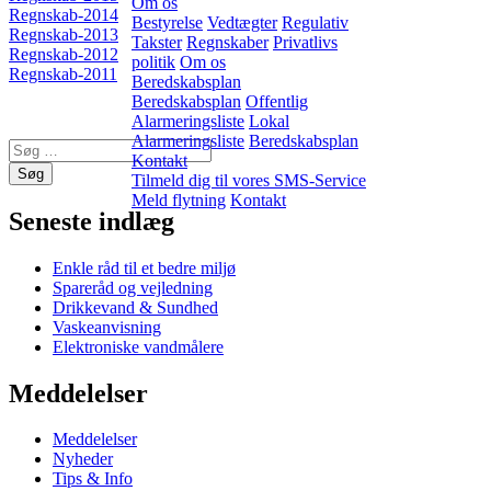
Om os
Regnskab-2014
Bestyrelse
Vedtægter
Regulativ
Regnskab-2013
Takster
Regnskaber
Privatlivs
Regnskab-2012
politik
Om os
Regnskab-2011
Beredskabsplan
Beredskabsplan
Offentlig
Alarmeringsliste
Lokal
Alarmeringsliste
Beredskabsplan
Kontakt
Tilmeld dig til vores SMS-Service
Meld flytning
Kontakt
Seneste indlæg
Enkle råd til et bedre miljø
Spareråd og vejledning
Drikkevand & Sundhed
Vaskeanvisning
Elektroniske vandmålere
Meddelelser
Meddelelser
Nyheder
Tips & Info