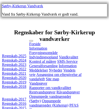
Gå
Sørby-Kirkerup Vandværk
videre
Vand fra Sørby-Kirkerup Vandværk er godt vand.
til
indhold
Regnskaber for Sørby-Kirkerup
vandværker
Forside
Information
Forsyningsområde
Regnskab-2025
Indvindingsopland
Vandkvalitet
Regnskab-2024
Kontrol af målere
SMS-Service
Regnskab-2023
Generalforsamling
Information
Regnskab-2022
Meddelelser
Nyheder
Vendets
Regnskab-2021
veje
Ansøgning om eftergivelse af
Regnskab-2020
vandafgift
Site map
Regnskab-2019
Vandprøver
Regnskab-2018
Rapporter om vandkvallitet
Rentvandsprøver
Råvandsprøver
Oppumpede vandmængder
Regnskab-2017
(Sørby)
Oppumpede
Regnskab-2016
vandmængder (Kirkerup)
PFAS
Regnskab-2015